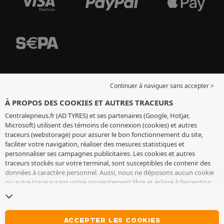
Continuer à naviguer sans accepter >
À PROPOS DES COOKIES ET AUTRES TRACEURS
Centralepneus.fr (AD TYRES) et ses partenaires (Google, Hotjar,
Microsoft) utilisent des témoins de connexion (cookies) et autres
traceurs (webstorage) pour assurer le bon fonctionnement du site,
faciliter votre navigation, réaliser des mesures statistiques et
personnaliser ses campagnes publicitaires. Les cookies et autres
traceurs stockés sur votre terminal, sont susceptibles de contenir des
données à caractère personnel. Aussi, nous ne déposons aucun cookie
ou autre traceur sans votre consentement libre et éclairé à l’exception
de ceux indispensables pour le fonctionnement du site. Nous
conservons votre choix pendant 6 mois. Vous pouvez retirer votre
consentement à tout moment en vous rendant sur la
page cookies et
autres traceurs
. Vous pouvez choisir de continuer à naviguer sans
ACCEPTER LES COOKIES