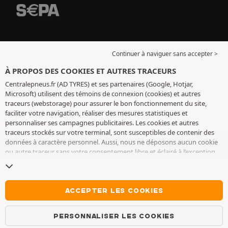
Continuer à naviguer sans accepter >
À PROPOS DES COOKIES ET AUTRES TRACEURS
Centralepneus.fr (AD TYRES) et ses partenaires (Google, Hotjar,
Microsoft) utilisent des témoins de connexion (cookies) et autres
traceurs (webstorage) pour assurer le bon fonctionnement du site,
faciliter votre navigation, réaliser des mesures statistiques et
personnaliser ses campagnes publicitaires. Les cookies et autres
traceurs stockés sur votre terminal, sont susceptibles de contenir des
données à caractère personnel. Aussi, nous ne déposons aucun cookie
ou autre traceur sans votre consentement libre et éclairé à l’exception
de ceux indispensables pour le fonctionnement du site. Nous
conservons votre choix pendant 6 mois. Vous pouvez retirer votre
consentement à tout moment en vous rendant sur la
page cookies et
autres traceurs
. Vous pouvez choisir de continuer à naviguer sans
ACCEPTER LES COOKIES
accepter le dépôt de cookies ou autres traceurs. Le refus ne fait pas
obstacle à l’accès aux services AD TYRES. Pour plus d’informations, nous
PERSONNALISER LES COOKIES
vous invitons à consulter
la page cookies et autres traceurs
.