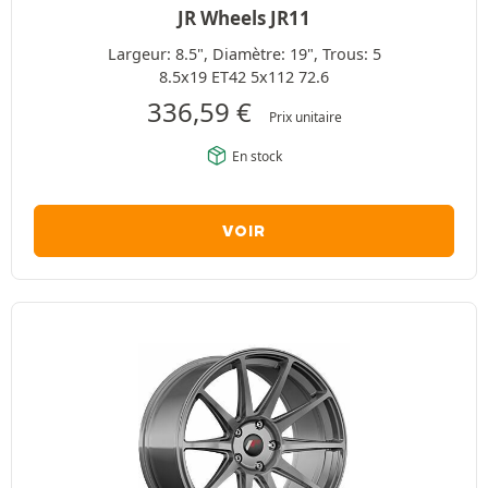
JR Wheels JR11
Largeur: 8.5", Diamètre: 19", Trous: 5
8.5x19 ET42 5x112 72.6
336,59
€
Prix unitaire
En stock
VOIR