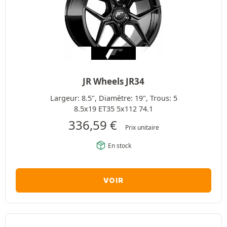
JR Wheels JR34
Largeur: 8.5", Diamètre: 19", Trous: 5
8.5x19 ET35 5x112 74.1
336,59
€
Prix unitaire
En stock
VOIR