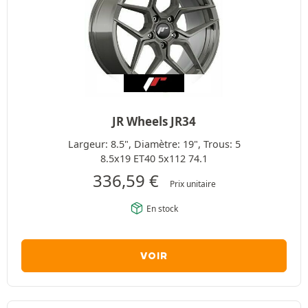
JR Wheels JR34
Largeur: 8.5", Diamètre: 19", Trous: 5
8.5x19 ET40 5x112 74.1
336,59
€
Prix unitaire
En stock
VOIR