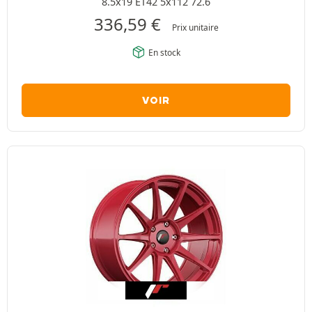
8.5x19 ET42 5x112 72.6
336,59
€
Prix unitaire
En stock
VOIR