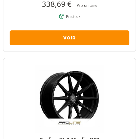
338,69
€
Prix unitaire
En stock
VOIR