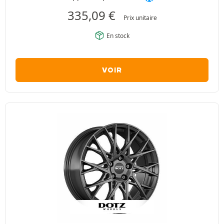
335,09
€
Prix unitaire
En stock
VOIR