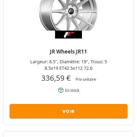
JR Wheels JR11
Largeur: 8.5", Diamètre: 19", Trous: 5
8.5x19 ET42 5x112 72.6
336,59
€
Prix unitaire
En stock
VOIR