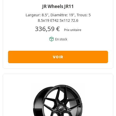
JR Wheels JR11
Largeur: 8.5", Diamètre: 19", Trous: 5
8.5x19 ET42 5x112 72.6
336,59
€
Prix unitaire
En stock
VOIR