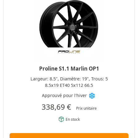
Proline S1.1 Marlin OP1
Largeur: 8.5", Diamètre: 19", Trous: 5
8.5x19 ET40 5x112 66.5
Approuvé pour l'hiver
338,69
€
Prix unitaire
En stock