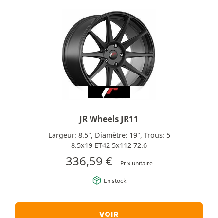
JR Wheels JR11
Largeur: 8.5", Diamètre: 19", Trous: 5
8.5x19 ET42 5x112 72.6
336,59
€
Prix unitaire
En stock
VOIR