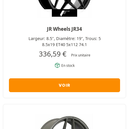
JR Wheels JR34
Largeur: 8.5", Diamètre: 19", Trous: 5
8.5x19 ET40 5x112 74.1
336,59
€
Prix unitaire
En stock
VOIR