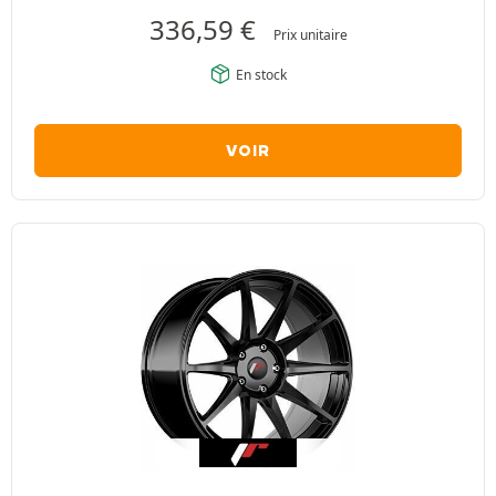
336,59
€
Prix unitaire
En stock
VOIR