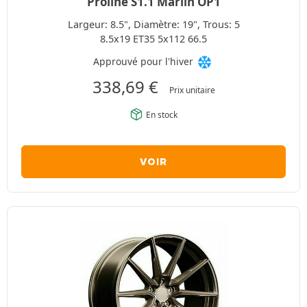
Proline S1.1 Marlin OP1
Largeur: 8.5", Diamètre: 19", Trous: 5
8.5x19 ET35 5x112 66.5
Approuvé pour l'hiver
338,69
€
Prix unitaire
En stock
VOIR