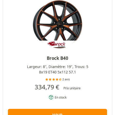
Brock B40
Largeur: 8", Diamètre: 19", Trous: 5
8x19 ET40 5x112 57.1
2 avis
334,79
€
Prix unitaire
En stock