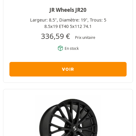
JR Wheels JR20
Largeur: 8.5", Diamètre: 19", Trous: 5
8.5x19 ET40 5x112 74.1
336,59
€
Prix unitaire
En stock
VOIR