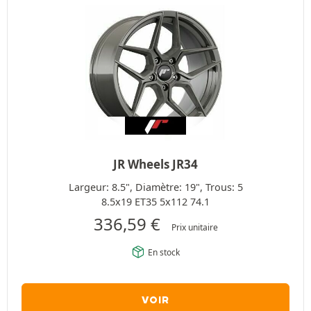
JR Wheels JR34
Largeur: 8.5", Diamètre: 19", Trous: 5
8.5x19 ET35 5x112 74.1
336,59
€
Prix unitaire
En stock
VOIR