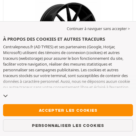
Continuer à naviguer sans accepter >
À PROPOS DES COOKIES ET AUTRES TRACEURS
Centralepneus.fr (AD TYRES) et ses partenaires (Google, Hotjar,
Microsoft) utilisent des témoins de connexion (cookies) et autres
traceurs (webstorage) pour assurer le bon fonctionnement du site,
faciliter votre navigation, réaliser des mesures statistiques et
Proline S1.1 Marlin OP1
personnaliser ses campagnes publicitaires. Les cookies et autres
traceurs stockés sur votre terminal, sont susceptibles de contenir des
Largeur: 8.5", Diamètre: 19", Trous: 5
données à caractère personnel. Aussi, nous ne déposons aucun cookie
8.5x19 ET45 5x112 66.5
ou autre traceur sans votre consentement libre et éclairé à l’exception
de ceux indispensables pour le fonctionnement du site. Nous
Approuvé pour l'hiver
conservons votre choix pendant 6 mois. Vous pouvez retirer votre
consentement à tout moment en vous rendant sur la
page cookies et
338,69
€
Prix unitaire
autres traceurs
. Vous pouvez choisir de continuer à naviguer sans
ACCEPTER LES COOKIES
accepter le dépôt de cookies ou autres traceurs. Le refus ne fait pas
En stock
obstacle à l’accès aux services AD TYRES. Pour plus d’informations, nous
PERSONNALISER LES COOKIES
vous invitons à consulter
la page cookies et autres traceurs
.